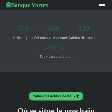
Banque Vortex
📰
350+
45k
120
Articles publiés
Lecteurs mensuels
Guides disponibles
98%
Taux de satisfaction
L'atlas des actifs mondiaux 🌍
Où se situe le prochain